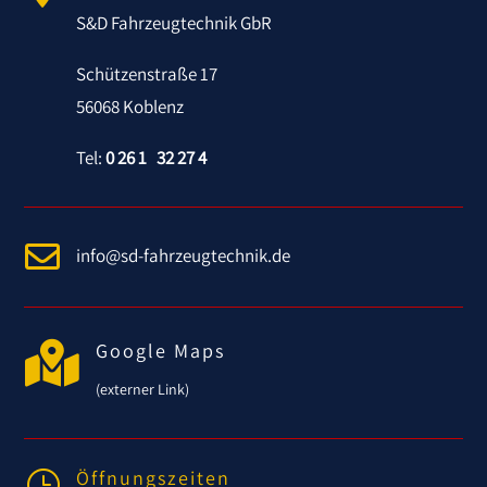
S&D Fahrzeugtechnik GbR
Schützenstraße 17
56068 Koblenz
Tel:
0 26 1 32 27 4

info@sd-fahrzeugtechnik.de

Google Maps
(externer Link)
Öffnungszeiten
}