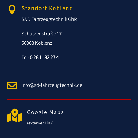
Standort Koblenz

S&D Fahrzeugtechnik GbR
Schützenstraße 17
56068 Koblenz
Tel:
0 26 1 32 27 4

info@sd-fahrzeugtechnik.de

Google Maps
(externer Link)