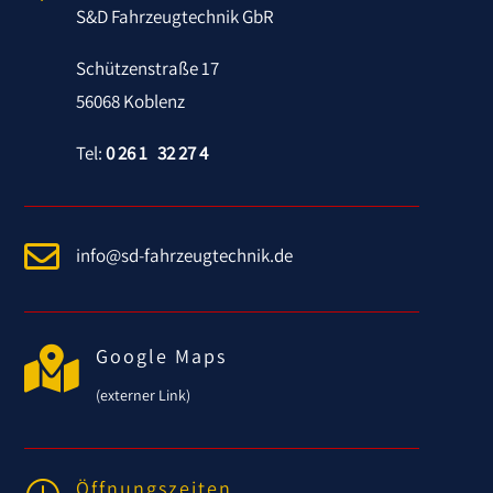
S&D Fahrzeugtechnik GbR
Schützenstraße 17
56068 Koblenz
Tel:
0 26 1 32 27 4

info@sd-fahrzeugtechnik.de

Google Maps
(externer Link)
Öffnungszeiten