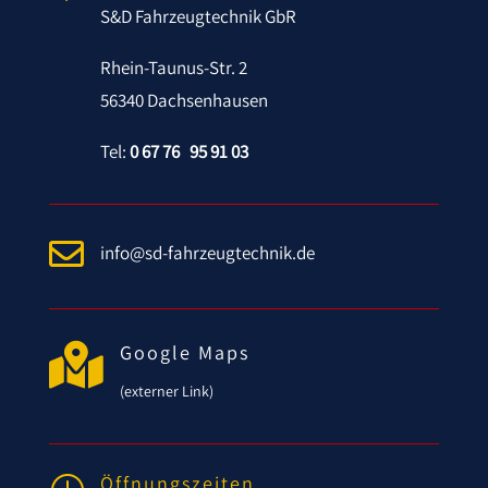
S&D Fahrzeugtechnik GbR
Rhein-Taunus-Str. 2
56340 Dachsenhausen
Tel:
0 67 76 95 91 03

info@sd-fahrzeugtechnik.de

Google Maps
(externer Link)
Öffnungszeiten