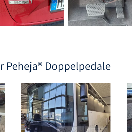
er
Peheja®
Doppelpedale