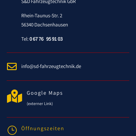
S&D Fahrzeugtechnik GbR
Rhein-Taunus-Str. 2
56340 Dachsenhausen
Tel:
0 67 76 95 91 03

info@sd-fahrzeugtechnik.de

Google Maps
(externer Link)
Öffnungszeiten
}